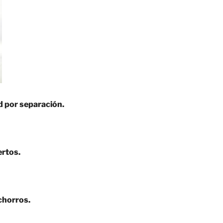
d por separación.
ertos.
chorros.