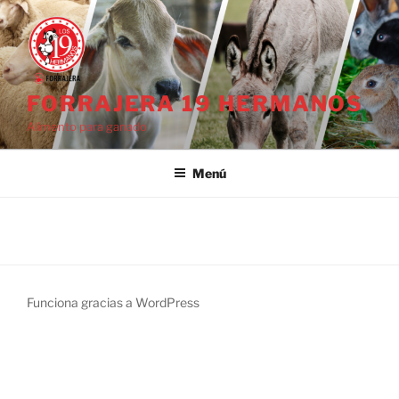
Saltar
al
contenido
FORRAJERA 19 HERMANOS
Alimento para ganado
Menú
Funciona gracias a WordPress