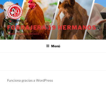
Saltar
al
contenido
FORRAJERA 19 HERMANOS
Alimento para ganado
Menú
Funciona gracias a WordPress