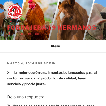
Saltar
al
contenido
FORRAJERA 19 HERMANOS
Alimento para ganado
Menú
PUBLICADO
MARZO 4, 2024
POR
ADMIN
EL
Ser
la mejor opción en alimentos balanceados
para el
sector pecuario con productos
de calidad, buen
servicio y precio justo.
Deja una respuesta
Tu dirección de correo electrónico no será publicada.