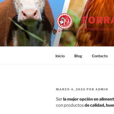
Saltar
al
contenido
FORR
Alimento para g
Inicio
Blog
Contacto
PUBLICADO
MARZO 4, 2024
POR
ADMIN
EL
Ser
la mejor opción en alimen
con productos
de calidad, bue