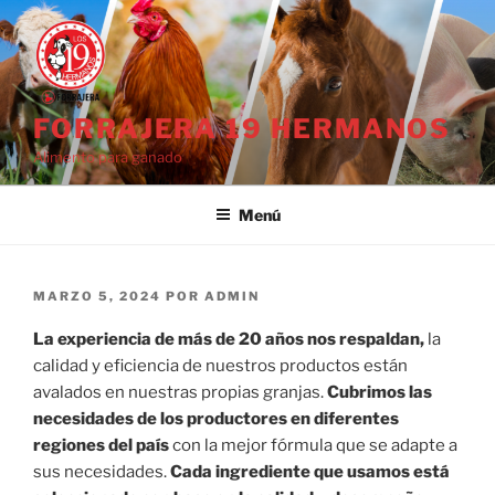
Saltar
al
contenido
FORRAJERA 19 HERMANOS
Alimento para ganado
Menú
PUBLICADO
MARZO 5, 2024
POR
ADMIN
EL
La experiencia de más de 20 años nos respaldan,
la
calidad y eficiencia de nuestros productos están
avalados en nuestras propias granjas.
Cubrimos las
necesidades de los productores en diferentes
regiones del país
con la mejor fórmula que se adapte a
sus necesidades.
Cada ingrediente que usamos está